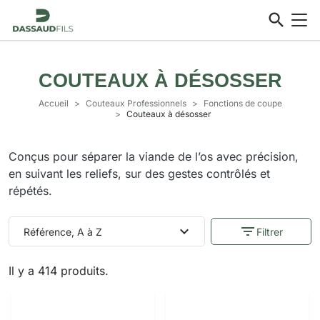
search
COUTEAUX À DÉSOSSER
Accueil
>
Couteaux Professionnels
>
Fonctions de coupe
>
Couteaux à désosser
Conçus pour séparer la viande de l’os avec précision,
en suivant les reliefs, sur des gestes contrôlés et
répétés.
expand_more
filter_list
Référence, A à Z
Filtrer
Il y a 414 produits.