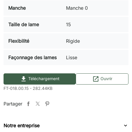
Manche
Manche 0
Taille de lame
15
Flexibilité
Rigide
Façonnage des lames
Lisse
file_download
open_in_new
Téléchargement
Ouvrir
FT-018.00.15 - 282.44KB
Partager
Notre entreprise